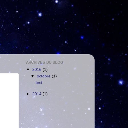
ARCHIVES DU BLOG
▼
2016
(1)
▼
octobre
(1)
test
►
2014
(1)