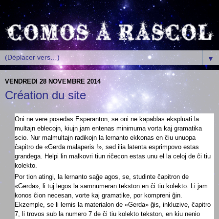
▼
VENDREDI 28 NOVEMBRE 2014
Création du site
Oni ne vere posedas Esperanton, se oni ne kapablas ekspluati la
multajn eblecojn, kiujn jam entenas minimuma vorta kaj gramatika
scio. Nur malmultajn radikojn la lernanto ekkonas en ĉiu unuopa
ĉapitro de «Gerda malaperis !», sed ilia latenta esprimpovo estas
grandega. Helpi lin malkovri tiun riĉecon estas unu el la celoj de ĉi tiu
kolekto.
Por tion atingi, la lernanto saĝe agos, se, studinte ĉapitron de
«Gerda», li tuj legos la samnumeran tekston en ĉi tiu kolekto. Li jam
konos ĉion necesan, vorte kaj gramatike, por kompreni ĝin.
Ekzemple, se li lernis la materialon de «Gerda» ĝis, inkluzive, ĉapitro
7, li trovos sub la numero 7 de ĉi tiu kolekto tekston, en kiu nenio