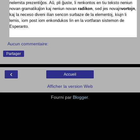
nelernita prezentiĝos. Aŭ, pli ĝuste, li renkontos en tiu teksto neniun
novan gramatikaĵon kaj neniun novan
radikon
, sed jes novajn
vortojn
,
kaj la neceso diveni ilian sencon surbaze de la elementoj, kiujn li
lernis, iom post iom enkondukos lin en la vortfaran sistemon de
Esperanto.
Aucun commentaire:
Partager
‹
Accueil
Afficher la version Web
Fourni par
Blogger
.